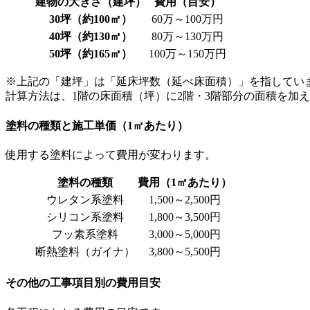
建物の大きさ（建坪）
費用（目安）
30坪（約100㎡）
60万～100万円
40坪（約130㎡）
80万～130万円
50坪（約165㎡）
100万～150万円
※上記の「建坪」は「延床坪数（延べ床面積）」を指してい
計算方法は、1階の床面積（坪）に2階・3階部分の面積を加
塗料の種類と施工単価（1㎡あたり）
使用する塗料によって費用が変わります。
塗料の種類
費用（1㎡あたり）
ウレタン系塗料
1,500～2,500円
シリコン系塗料
1,800～3,500円
フッ素系塗料
3,000～5,000円
断熱塗料（ガイナ）
3,800～5,500円
その他の工事項目別の費用目安