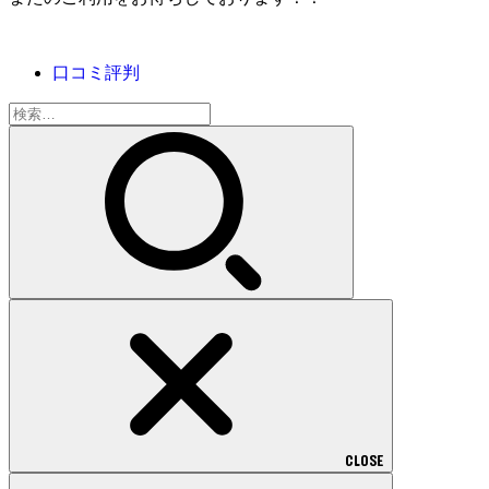
口コミ評判
検
索:
CLOSE