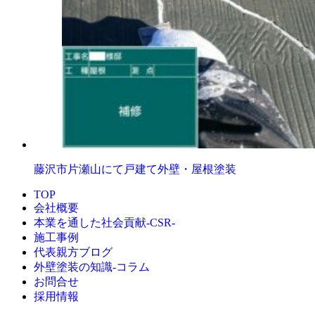
藤沢市片瀬山にて戸建て外壁・屋根塗装
TOP
会社概要
本業を通した社会貢献-CSR-
施工事例
代表親方ブログ
外壁塗装の知識‐コラム
お問合せ
採用情報