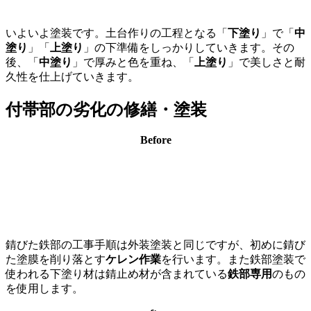
いよいよ塗装です。土台作りの工程となる「
下塗り
」で「
中
塗り
」「
上塗り
」の下準備をしっかりしていきます。その
後、「
中塗り
」で厚みと色を重ね、「
上塗り
」で美しさと耐
久性を仕上げていきます。
付帯部の劣化の修繕・塗装
Before
錆びた鉄部の工事手順は外装塗装と同じですが、初めに
錆び
た塗膜を削り落とす
ケレン作業
を行います。また鉄部塗装で
使われる下塗り材は
錆止め材が含まれている
鉄部専用
のもの
を使用します。