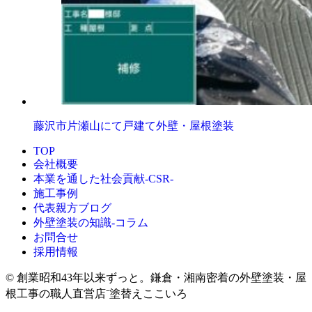
藤沢市片瀬山にて戸建て外壁・屋根塗装
TOP
会社概要
本業を通した社会貢献-CSR-
施工事例
代表親方ブログ
外壁塗装の知識‐コラム
お問合せ
採用情報
© 創業昭和43年以来ずっと。鎌倉・湘南密着の外壁塗装・屋
根工事の職人直営店⁻塗替えここいろ