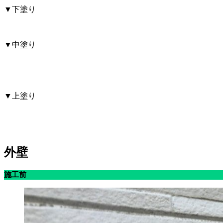
▼下塗り
▼中塗り
▼上塗り
外壁
施工前